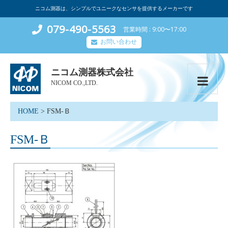
ニコム測器は、シンプルでユニークなセンサを提供するメーカーです
079-490-5563
営業時間
9:00〜17:00
お問い合わせ
ニコム測器株式会社
NICOM CO.,LTD.
HOME
>
FSM-Ｂ
FSM-Ｂ