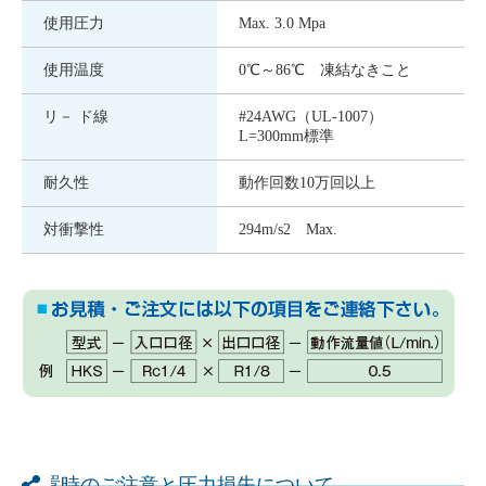
使用圧力
Max. 3.0 Mpa
使用温度
0℃～86℃ 凍結なきこと
リ－ ド線
#24AWG（UL-1007）
L=300mm標準
耐久性
動作回数10万回以上
対衝撃性
294m/s2 Max.
設置時のご注意と圧力損失について