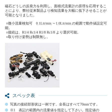
磁石どうしの反発力を利用し、面積式流量計の原理を応用するこ
とにより、弊社従来製品より検知流量を大幅に低下させることが
可能となりました。
○微小流量検知可 0.1Lit/min.～1.0Lit/min.の範囲で動作値設定可
能。
○接続は、R1/4 Rc1/4 R1/8 Rc1/8 より選択可能。
○取り付け姿勢は制限無し。
スペック表
写真の接続部形状は一例です。全長はすべて70mmです。
※1 表記の範囲内の流量値を指定して下さい。指定値の