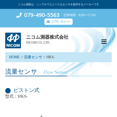
ニコム測器は、シンプルでユニークなセンサを提供するメーカーです
079-490-5563
営業時間
9:00〜17:00
お問い合わせ
ニコム測器株式会社
NICOM CO.,LTD.
HOME
>
流量センサ
>
HKS-
流量センサ
Flow Sensor
ピストン式
型式：HKS-