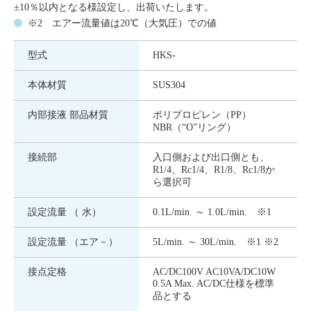
±10％以内となる様設定し、出荷いたします。
※2 エアー流量値は20℃（大気圧）での値
型式
HKS-
本体材質
SUS304
内部接液 部品材質
ポリプロピレン（PP）
NBR（“O”リング）
接続部
入口側および出口側とも、
R1/4、Rc1/4、R1/8、Rc1/8か
ら選択可
設定流量 （ 水）
0.1L/min. ～ 1.0L/min. ※1
設定流量 （エア－）
5L/min. ～ 30L/min. ※1 ※2
接点定格
AC/DC100V AC10VA/DC10W
0.5A Max. AC/DC仕様を標準
品とする