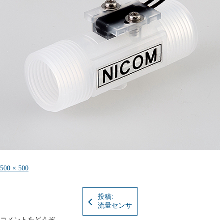
フ
500 × 500
ル
サ
イ
投稿:
ズ
流量センサ
コメントをどうぞ