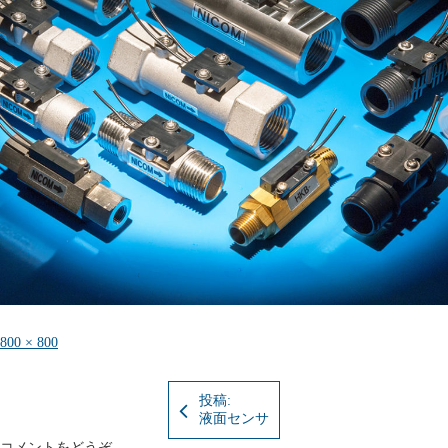
フ
800 × 800
ル
サ
イ
投稿:
ズ
液面センサ
コメントをどうぞ