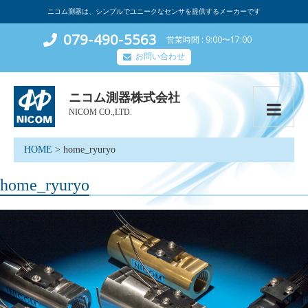
ニコム測器は、シンプルでユニークなセンサを提供するメーカーです
079-490-5563
営業時間
9:00〜17:00
お問い合わせ
ニコム測器株式会社
NICOM CO.,LTD.
HOME
>
home_ryuryo
home_ryuryo