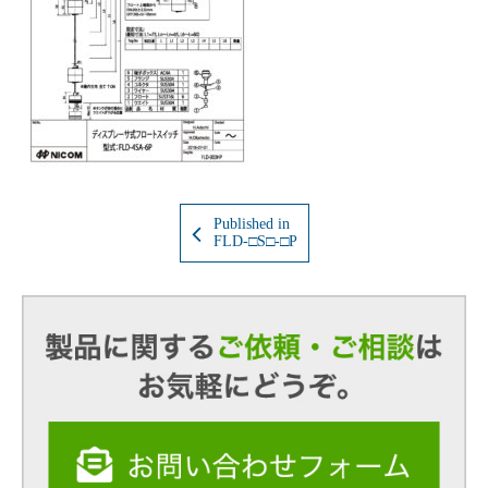
Published in
FLD-□S□-□P