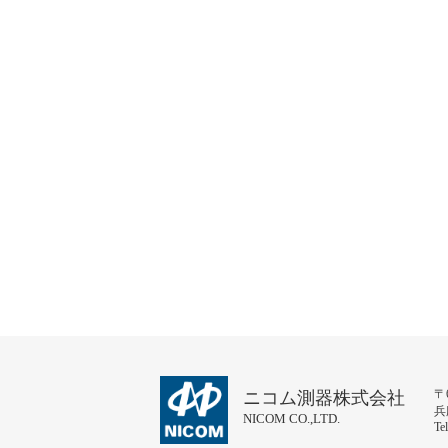
〒6
ニコム測器株式会社
兵
NICOM CO.,LTD.
Te