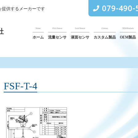
079-490-
を提供するメーカーです
Home
Flow Sensor
Level Sensor
Custom
OEM Products
社
ホーム
流量センサ
液面センサ
カスタム製品
OEM製品
FSF-T-4