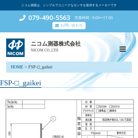
ニコム測器は、シンプルでユニークなセンサを提供するメーカーです
079-490-5563
営業時間
9:00〜17:00
お問い合わせ
ニコム測器株式会社
NICOM CO.,LTD.
HOME
>
FSP-□_gaikei
FSP-□_gaikei