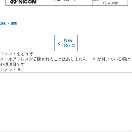
フ
566 × 800
ル
サ
イ
投稿:
ズ
FSS-□
コメントをどうぞ
メールアドレスが公開されることはありません。
※
が付いている欄は
必須項目です
コメント
※