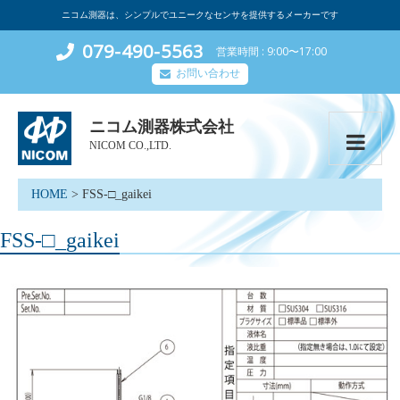
ニコム測器は、シンプルでユニークなセンサを提供するメーカーです
079-490-5563
営業時間
9:00〜17:00
お問い合わせ
ニコム測器株式会社
NICOM CO.,LTD.
HOME
>
FSS-□_gaikei
FSS-□_gaikei