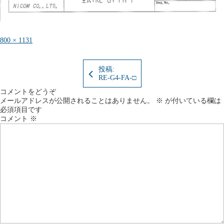
フ
800 × 1131
ル
サ
イ
投稿:
ズ
RE-G4-FA-□
コメントをどうぞ
メールアドレスが公開されることはありません。
※
が付いている欄は
必須項目です
コメント
※