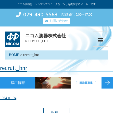
ニコム測器は、シンプルでユニークなセンサを提供するメーカーです
079-490-5563
営業時間
9:00〜17:00
お問い合わせ
ニコム測器株式会社
NICOM CO.,LTD.
HOME
>
recruit_bnr
recruit_bnr
フ
1024 × 104
ル
サ
イ
投稿: