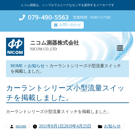
ニコム測器は、シンプルでユニークなセンサを提供するメーカーです
079-490-5563
営業時間
9:00〜17:00
お問い合わせ
ニコム測器株式会社
NICOM CO.,LTD.
HOME
>
お知らせ
>
カーラントシリーズ小型流量スイッチ
を掲載しました。
カーラントシリーズ小型流量スイッ
チを掲載しました。
カーラントシリーズ小型流量スイッチを掲載しました。
投
カ
nicom
2011年8月1日
2019年4月25日
お知らせ
稿
テ