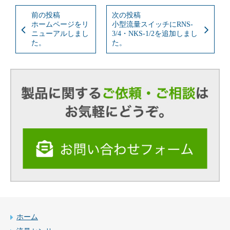
者:
ゴ
リ
前
次
前の投稿
次の投稿
ー:
の
の
ホームページをリ
小型流量スイッチにRNS-
投
投
ニューアルしまし
3/4・NKS-1/2を追加しまし
稿:
稿:
た。
た。
ホーム