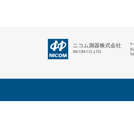
〒6
ニコム測器株式会社
兵
NICOM CO.,LTD.
Te