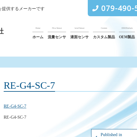
079-490-
を提供するメーカーです
Home
Flow Sensor
Level Sensor
Custom
OEM Products
社
ホーム
流量センサ
液面センサ
カスタム製品
OEM製品
RE-G4-SC-7
RE-G4-SC-7
RE-G4-SC-7
Published in